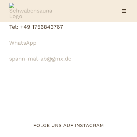
Skip
Toggle
to
Naviga
content
Tel: +49 1756843767
Home
WhatsApp
Saun
spann-mal-ab@gmx.de
Whirl
Preis
Galer
FOLGE UNS AUF INSTAGRAM
Refer